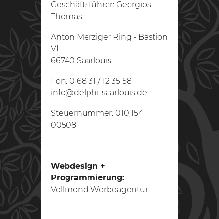
Geschäftsführer: Georgios
Kontakt
Thomas
Anton Merziger Ring - Bastion
Impressum
VI
66740 Saarlouis
Datenschutz
Fon: 0 68 31 / 12 35 58
info@delphi-saarlouis.de
Steuernummer: 010 154
00508
Webdesign +
Programmierung:
Vollmond Werbeagentur